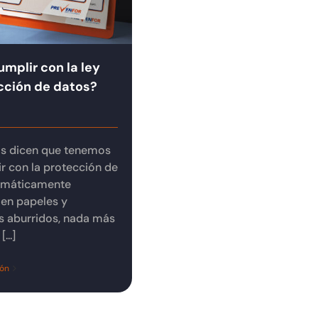
mplir con la ley
cción de datos?
s dicen que tenemos
r con la protección de
omáticamente
en papeles y
s aburridos, nada más
...]
ión