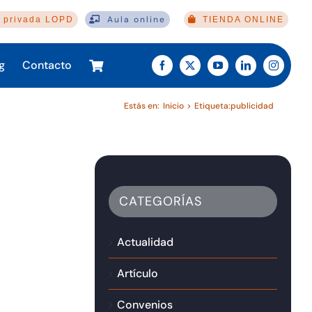
Aula online
 privada LOPD
TIENDA ONLINE
g
Contacto
Estás en:
Inicio
Etiqueta:
publicidad
CATEGORÍAS
Actualidad
Artículo
Convenios