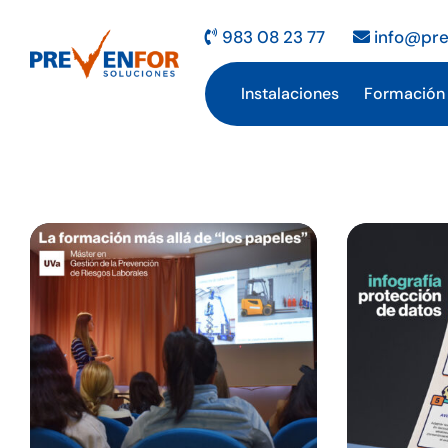
Saltar
al
983 08 23 77
info@pre
contenido
Instalaciones
Formación