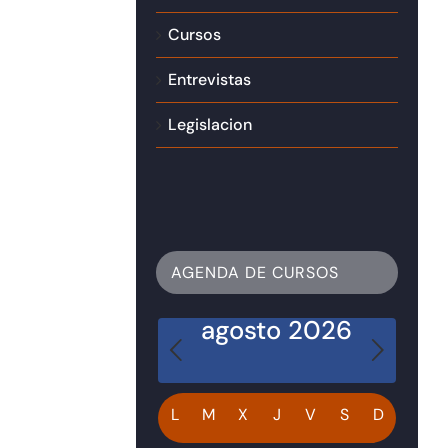
Cursos
Entrevistas
Legislacion
AGENDA DE CURSOS
agosto 2026
Calendario
L
M
X
J
V
S
D
de