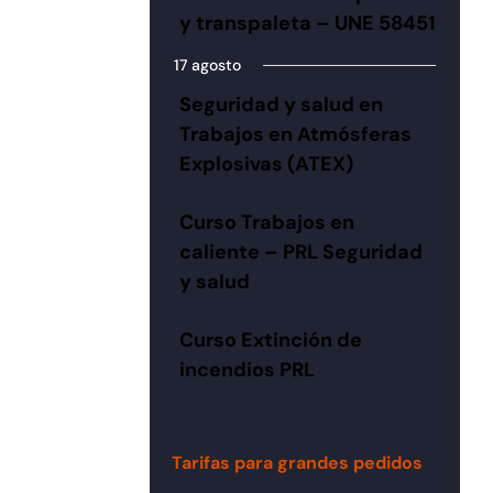
y transpaleta – UNE 58451
17 agosto
Seguridad y salud en
Trabajos en Atmósferas
Explosivas (ATEX)
Curso Trabajos en
caliente – PRL Seguridad
y salud
Curso Extinción de
incendios PRL
Tarifas para grandes pedidos