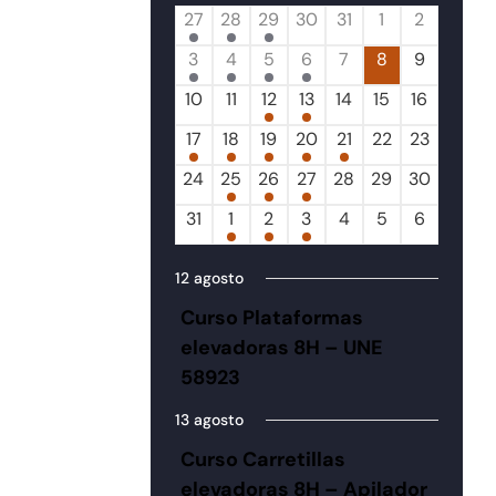
1
2
1
0
0
0
0
27
28
29
30
31
1
2
Eventos
evento,
eventos,
evento,
eventos,
eventos,
eventos,
eventos,
1
1
1
1
0
0
0
3
4
5
6
7
8
9
evento,
evento,
evento,
evento,
eventos,
eventos,
eventos,
0
0
1
1
0
0
0
10
11
12
13
14
15
16
eventos,
eventos,
evento,
evento,
eventos,
eventos,
eventos,
4
1
1
1
2
0
0
17
18
19
20
21
22
23
eventos,
evento,
evento,
evento,
eventos,
eventos,
eventos,
0
1
1
1
0
0
0
24
25
26
27
28
29
30
eventos,
evento,
evento,
evento,
eventos,
eventos,
eventos,
0
1
1
1
0
0
0
31
1
2
3
4
5
6
eventos,
evento,
evento,
evento,
eventos,
eventos,
eventos,
12 agosto
Curso Plataformas
elevadoras 8H – UNE
58923
13 agosto
Curso Carretillas
elevadoras 8H – Apilador