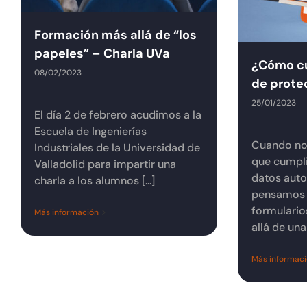
Formación más allá de “los
papeles” – Charla UVa
¿Cómo cu
08/02/2023
de prote
25/01/2023
El día 2 de febrero acudimos a la
Escuela de Ingenierías
Cuando no
Industriales de la Universidad de
que cumpli
Valladolid para impartir una
datos aut
charla a los alumnos [...]
pensamos 
formulario
Más información
allá de una [
Más informac