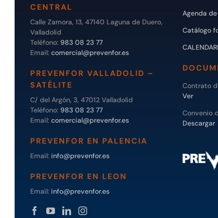
CENTRAL
Agenda de 
Calle Zamora, 13, 47140 Laguna de Duero,
Catálogo f
Valladolid
Teléfono:
983 08 23 77
CALENDAR
Email:
comercial@prevenfor.es
DOCUM
PREVENFOR VALLADOLID –
SATÉLITE
Contrato 
Ver
C/ del Argón, 3, 47012 Valladolid
Teléfono:
983 08 23 77
Convenio 
Email:
comercial@prevenfor.es
Descargar
PREVENFOR EN PALENCIA
Email:
info@prevenfor.es
PREVENFOR EN LEON
Email:
info@prevenfor.es