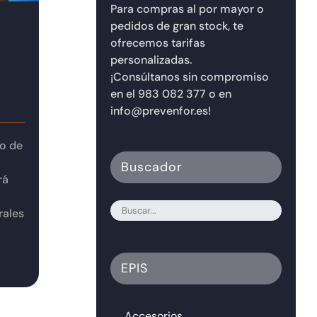
Para compras al por mayor o
pedidos de gran stock, te
ofrecemos tarifas
personalizadas.
¡Consúltanos sin compromiso
en el 983 082 377 o en
info@prevenfor.es!
do de
Buscador
rá
rales
EPIS
Accesorios