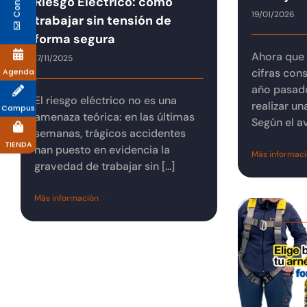
Riesgo Eléctrico: cómo
19/01/2026
trabajar sin tensión de
forma segura
Ahora que 
17/11/2025
cifras cons
Agenda
año pasado
El riesgo eléctrico no es una
realizar un
Campus
amenaza teórica: en las últimas
Según el av
semanas, trágicos accidentes
TIENDA
han puesto en evidencia la
Más informac
gravedad de trabajar sin [...]
Más información