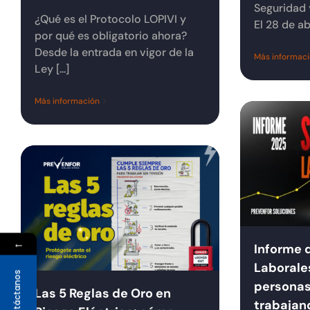
Seguridad 
¿Qué es el Protocolo LOPIVI y
El 28 de abr
por qué es obligatorio ahora?
Desde la entrada en vigor de la
Más informac
Ley [...]
Más información
←
Informe 
Laborale
Contáctanos
personas
Las 5 Reglas de Oro en
trabajan