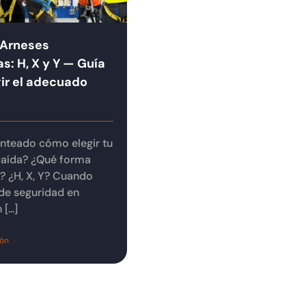
 Arneses
s: H, X y Y — Guía
gir el adecuado
anteado cómo elegir tu
caída? ¿Qué forma
? ¿H, X, Y? Cuando
de seguridad en
[...]
ión