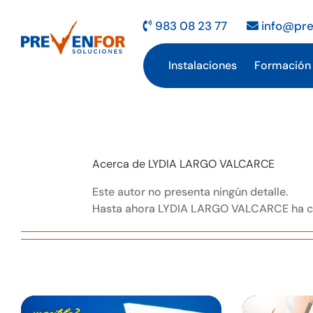
Saltar
al
983 08 23 77
info@pre
contenido
Instalaciones
Formación
Acerca de
LYDIA LARGO VALCARCE
Este autor no presenta ningún detalle.
Hasta ahora LYDIA LARGO VALCARCE ha cr