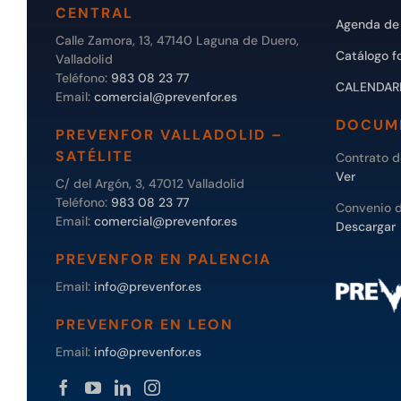
CENTRAL
Agenda de 
Calle Zamora, 13, 47140 Laguna de Duero,
Catálogo f
Valladolid
Teléfono:
983 08 23 77
CALENDAR
Email:
comercial@prevenfor.es
DOCUM
PREVENFOR VALLADOLID –
SATÉLITE
Contrato 
Ver
C/ del Argón, 3, 47012 Valladolid
Teléfono:
983 08 23 77
Convenio 
Email:
comercial@prevenfor.es
Descargar
PREVENFOR EN PALENCIA
Email:
info@prevenfor.es
PREVENFOR EN LEON
Email:
info@prevenfor.es