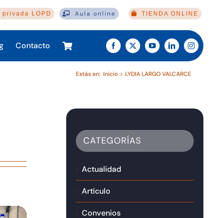
Aula online
 privada LOPD
TIENDA ONLINE
g
Contacto
Estás en:
Inicio
LYDIA LARGO VALCARCE
CATEGORÍAS
Actualidad
Artículo
Convenios