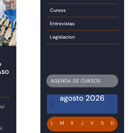
Cursos
Entrevistas
Legislacion
e
PASO
AGENDA DE CURSOS
agosto 2026
el
Calendario
L
M
X
J
V
S
D
l.
de