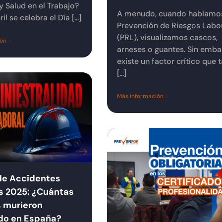
y Salud en el Trabajo?
A menudo, cuando hablamo
il se celebra el Día [...]
Prevención de Riesgos Labo
(PRL), visualizamos cascos,
ión
arneses o guantes. Sin emba
existe un factor crítico que 
[...]
Más información
de Accidentes
s 2025: ¿Cuántas
 murieron
do en España?