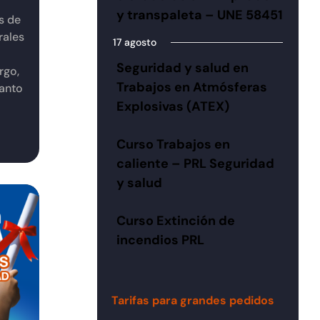
y transpaleta – UNE 58451
s de
rales
17 agosto
Seguridad y salud en
rgo,
Trabajos en Atmósferas
tanto
Explosivas (ATEX)
Curso Trabajos en
caliente – PRL Seguridad
y salud
Curso Extinción de
incendios PRL
Tarifas para grandes pedidos