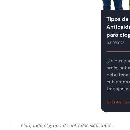
Tipos de
Anticaída
para ele
14/10/2025
¿Te has pl
arnés anti
debe tener
hablamos 
trabajos en 
Más informac
Cargando el grupo de entradas siguientes...