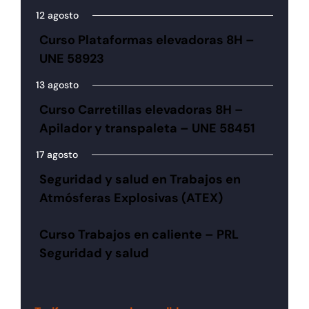
12 agosto
Curso Plataformas elevadoras 8H –
UNE 58923
13 agosto
Curso Carretillas elevadoras 8H –
Apilador y transpaleta – UNE 58451
17 agosto
Seguridad y salud en Trabajos en
Atmósferas Explosivas (ATEX)
Curso Trabajos en caliente – PRL
Seguridad y salud