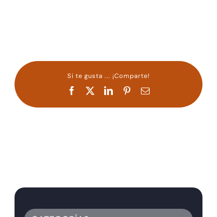
Si te gusta ... ¡Comparte!
Facebook
X
LinkedIn
Pinterest
Correo
electrónico