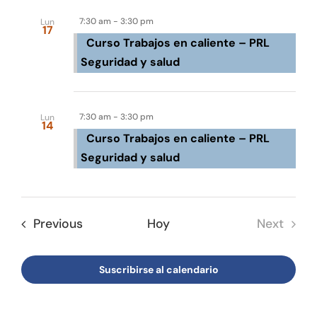
de
date.
de
búsqu
Tienda online
7:30 am
-
3:30 pm
Lun
Event
17
Curso Trabajos en caliente – PRL
y
Contacto
Seguridad y salud
vistas
Sep 2026
de
7:30 am
-
3:30 pm
Lun
Event
14
Curso Trabajos en caliente – PRL
Seguridad y salud
Eventos
Previous
Hoy
Next
Eventos
Suscribirse al calendario