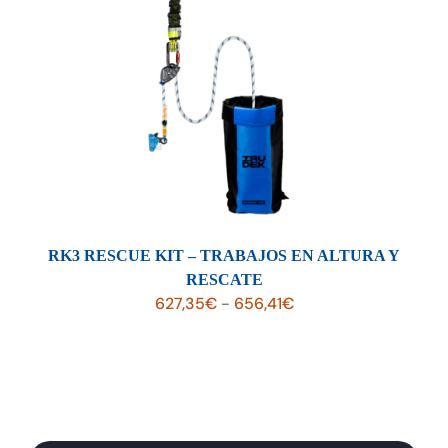
RK3 RESCUE KIT – TRABAJOS EN ALTURA Y
RESCATE
Rango
627,35
€
-
656,41
€
de
precios:
desde
627,35€
hasta
656,41€