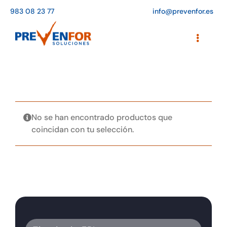
Saltar
983 08 23 77
info@prevenfor.es
al
contenido
Toggle
Navigati
Inicio
Instalaciones
Formación
No se han encontrado productos que
coincidan con tu selección.
Agenda de cursos
Adaptación a la LOPD
EPIs
Blog