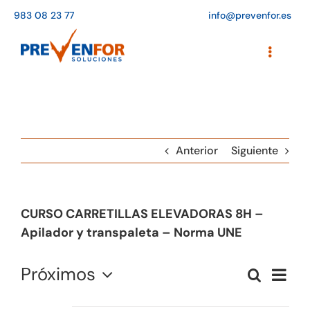
Saltar
983 08 23 77
info@prevenfor.es
al
contenido
Toggle
Navigati
Inicio
Instalaciones
Anterior
Siguiente
Formación
Agenda de cursos
CURSO CARRETILLAS ELEVADORAS 8H –
Adaptación a la LOPD
Apilador y transpaleta – Norma UNE
EPIs
Próximos
Naveg
Buscar
Naveg
Summa
de
Select
Blog
vistas
Ago 2026