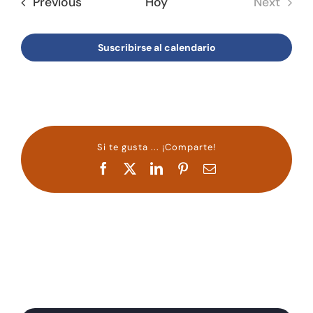
Eventos
Previous
Hoy
Next
Eventos
Suscribirse al calendario
Si te gusta ... ¡Comparte!
Facebook
X
LinkedIn
Pinterest
Correo
electrónico