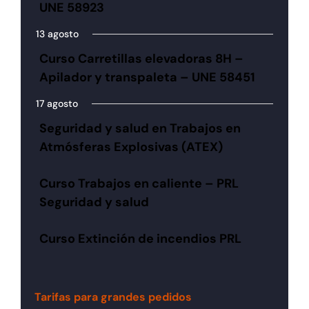
UNE 58923
13 agosto
Curso Carretillas elevadoras 8H –
Apilador y transpaleta – UNE 58451
17 agosto
Seguridad y salud en Trabajos en
Atmósferas Explosivas (ATEX)
Curso Trabajos en caliente – PRL
Seguridad y salud
Curso Extinción de incendios PRL
Tarifas para grandes pedidos