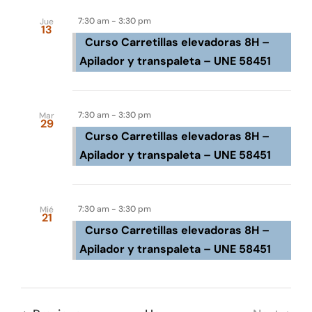
de
date.
de
búsqu
Tienda online
7:30 am
-
3:30 pm
Jue
Event
13
Curso Carretillas elevadoras 8H –
y
Contacto
Apilador y transpaleta – UNE 58451
vistas
Sep 2026
de
7:30 am
-
3:30 pm
Mar
Event
29
Curso Carretillas elevadoras 8H –
Apilador y transpaleta – UNE 58451
Oct 2026
7:30 am
-
3:30 pm
Mié
21
Curso Carretillas elevadoras 8H –
Apilador y transpaleta – UNE 58451