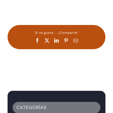
Si te gusta ... ¡Comparte!
Facebook
X
LinkedIn
Pinterest
Correo
electrónico
CATEGORÍAS