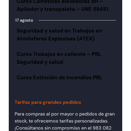
Curso Carretillas elevadoras 8H –
Apilador y transpaleta – UNE 58451
17 agosto
Seguridad y salud en Trabajos en
Atmósferas Explosivas (ATEX)
Curso Trabajos en caliente – PRL
Seguridad y salud
Curso Extinción de incendios PRL
Tarifas para grandes pedidos
Para compras al por mayor o pedidos de gran
stock, te ofrecemos tarifas personalizadas.
¡Consúltanos sin compromiso en el 983 082