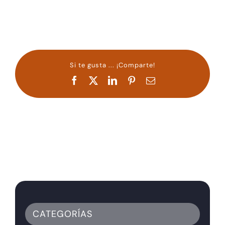
Si te gusta ... ¡Comparte!
Facebook
X
LinkedIn
Pinterest
Correo
electrónico
CATEGORÍAS