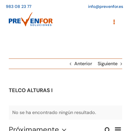
Saltar
983 08 23 77
info@prevenfor.es
al
contenido
Toggle
Navigati
Inicio
Instalaciones
Anterior
Siguiente
Formación
Agenda de cursos
TELCO ALTURAS I
Adaptación a la LOPD
EPIs
No se ha encontrado ningún resultado.
Blog
Próximamente
Naveg
Buscar