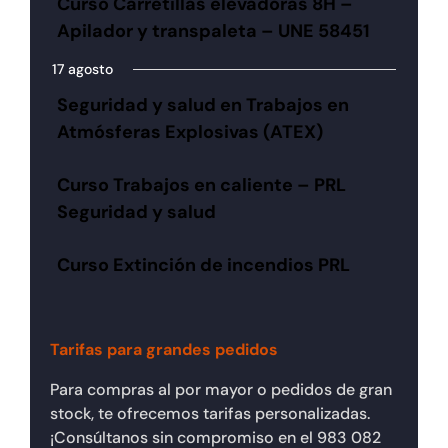
Curso Carretillas elevadoras 8H –
Apilador y transpaleta – UNE 58451
17 agosto
Seguridad y salud en Trabajos en
Atmósferas Explosivas (ATEX)
Curso Trabajos en caliente – PRL
Seguridad y salud
Curso Extinción de incendios PRL
Tarifas para grandes pedidos
Para compras al por mayor o pedidos de gran
stock, te ofrecemos tarifas personalizadas.
¡Consúltanos sin compromiso en el 983 082