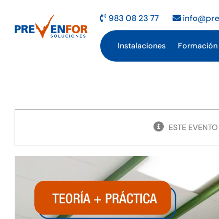
Saltar
al
983 08 23 77
info@pre
contenido
Instalaciones
Formación
ESTE EVENTO