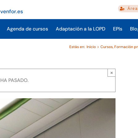
Área
venfor.es
Agenda de cursos
Adaptación a la LOPD
EPIs
Blo
Estás en:
Inicio
Cursos
Formación pr
×
 HA PASADO.