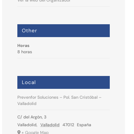
Ver la web del Organizador
Other
Horas
8 horas
Local
Prevenfor Soluciones – Pol. San Cristóbal –
Valladolid
C/ del Argón, 3
Valladolid
,
Valladolid
47012
España
+ Google Map