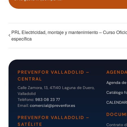
PRL Electricidad, montaje y mantenimiento – Curso Ofici
específica
PREVENFOR VALLADOLID –
AGENDA
CENTRAL
Agenda de 
Calle Zamora, 13, 47140 Laguna de Duero,
Catálogo f
Valladolid
Teléfono:
983 08 23 77
CALENDAR
Email:
comercial@prevenfor.es
DOCUM
PREVENFOR VALLADOLID –
SATÉLITE
Contrato 