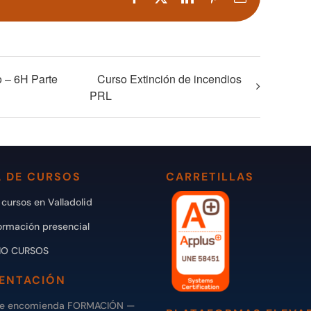
electrónico
o – 6H Parte
Curso Extinción de incendios
PRL
 DE CURSOS
CARRETILLAS
cursos en Valladolid
ormación presencial
IO CURSOS
ENTACIÓN
de encomienda FORMACIÓN —