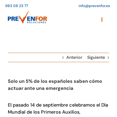
Saltar
983 08 23 77
info@prevenfor.es
al
contenido
Toggle
Navigati
Inicio
Instalaciones
Anterior
Siguiente
Formación
Agenda de cursos
Solo un 5% de los españoles saben cómo
Adaptación a la LOPD
actuar ante una emergencia
EPIs
El pasado 14 de septiembre celebramos el Día
Blog
Mundial de los Primeros Auxilios,