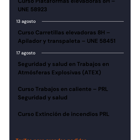
Curso Plataformas elevadoras 8H –
UNE 58923
13 agosto
Curso Carretillas elevadoras 8H –
Apilador y transpaleta – UNE 58451
17 agosto
Seguridad y salud en Trabajos en
Atmósferas Explosivas (ATEX)
Curso Trabajos en caliente – PRL
Seguridad y salud
Curso Extinción de incendios PRL