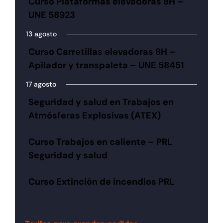
Curso Plataformas elevadoras 8H –
UNE 58923
13 agosto
Curso Carretillas elevadoras 8H –
Apilador y transpaleta – UNE 58451
17 agosto
Seguridad y salud en Trabajos en
Atmósferas Explosivas (ATEX)
Curso Trabajos en caliente – PRL
Seguridad y salud
Curso Extinción de incendios PRL