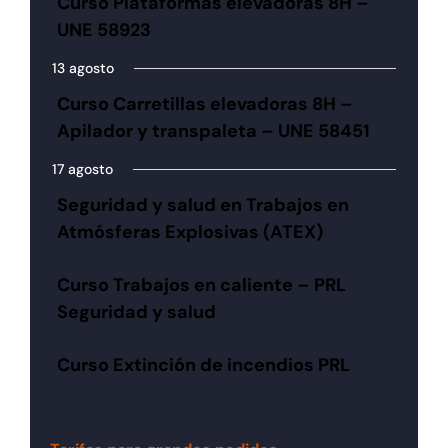
Curso Plataformas elevadoras 8H –
UNE 58923
13 agosto
Curso Carretillas elevadoras 8H –
Apilador y transpaleta – UNE 58451
17 agosto
Seguridad y salud en Trabajos en
Atmósferas Explosivas (ATEX)
Curso Trabajos en caliente – PRL
Seguridad y salud
Curso Extinción de incendios PRL