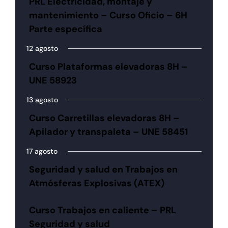
PRL Electricidad, montaje y
mantenimiento – Curso Oficio – 6H
Parte específica
12 agosto
Curso Plataformas elevadoras 8H –
UNE 58923
13 agosto
Curso Carretillas elevadoras 8H –
Apilador y transpaleta – UNE 58451
17 agosto
Seguridad y salud en Trabajos en
Atmósferas Explosivas (ATEX)
Curso Trabajos en caliente – PRL
Seguridad y salud