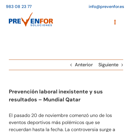
Saltar
983 08 23 77
info@prevenfor.es
al
contenido
Toggle
Navigati
Inicio
Instalaciones
Anterior
Siguiente
Formación
Agenda de cursos
Prevención laboral inexistente y sus
Adaptación a la LOPD
resultados – Mundial Qatar
EPIs
El pasado 20 de noviembre comenzó uno de los
eventos deportivos más polémicos que se
Blog
recuerdan hasta la fecha. La controversia surge a