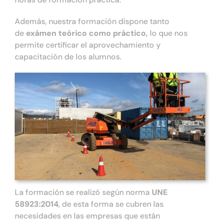
Tienda online
Además, nuestra formación dispone tanto
de
exámen teórico como práctico,
lo que nos
Contacto
permite certificar el aprovechamiento y
capacitación de los alumnos.
La formación se realizó según norma
UNE
58923:2014
, de esta forma se cubren las
necesidades en las empresas que están