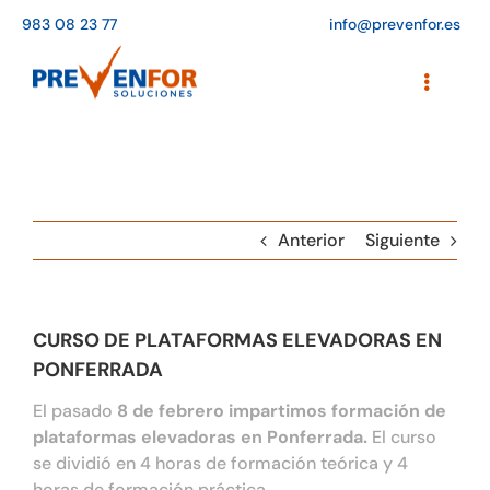
Saltar
983 08 23 77
info@prevenfor.es
al
contenido
Toggle
Navigati
Inicio
Instalaciones
Anterior
Siguiente
Formación
Agenda de cursos
CURSO DE PLATAFORMAS ELEVADORAS EN
Adaptación a la LOPD
PONFERRADA
EPIs
El pasado
8 de febrero impartimos formación de
plataformas elevadoras en Ponferrada.
El curso
se dividió en 4 horas de formación teórica y 4
Blog
horas de formación práctica.