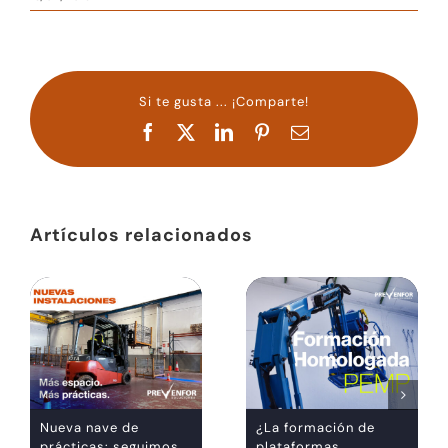
Si te gusta ... ¡Comparte!
Facebook
X
LinkedIn
Pinterest
Correo
electrónico
Artículos relacionados
Nueva nave de
¿La formación de
prácticas: seguimos
plataformas