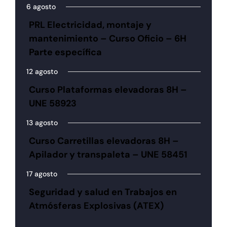
6 agosto
PRL Electricidad, montaje y
mantenimiento – Curso Oficio – 6H
Parte específica
12 agosto
Curso Plataformas elevadoras 8H –
UNE 58923
13 agosto
Curso Carretillas elevadoras 8H –
Apilador y transpaleta – UNE 58451
17 agosto
Seguridad y salud en Trabajos en
Atmósferas Explosivas (ATEX)