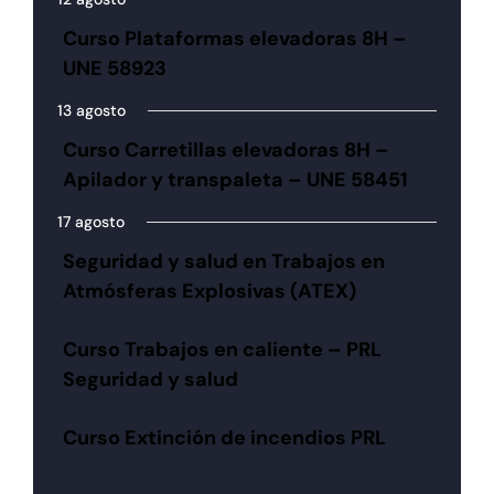
Curso Plataformas elevadoras 8H –
UNE 58923
13 agosto
Curso Carretillas elevadoras 8H –
Apilador y transpaleta – UNE 58451
17 agosto
Seguridad y salud en Trabajos en
Atmósferas Explosivas (ATEX)
Curso Trabajos en caliente – PRL
Seguridad y salud
Curso Extinción de incendios PRL