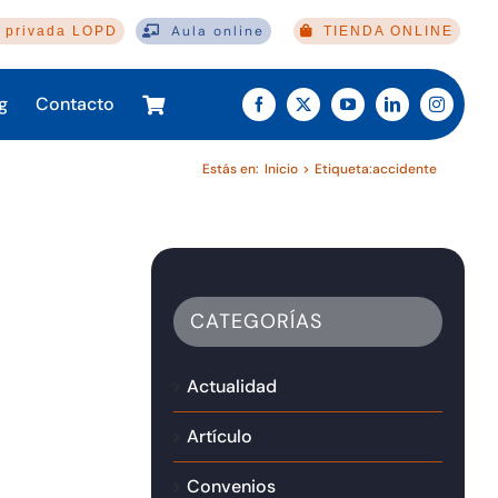
Aula online
 privada LOPD
TIENDA ONLINE
g
Contacto
Estás en:
Inicio
Etiqueta:
accidente
CATEGORÍAS
Actualidad
Artículo
Convenios