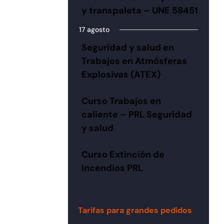
y transpaleta – UNE 58451
17 agosto
Seguridad y salud en
Trabajos en Atmósferas
Explosivas (ATEX)
Curso Trabajos en
caliente – PRL Seguridad
y salud
Curso Extinción de
incendios PRL
Tarifas para grandes pedidos