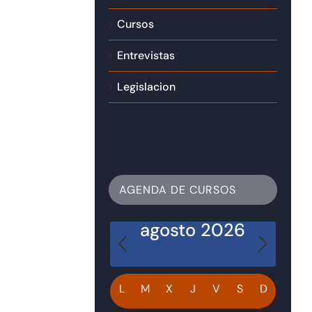
Cursos
Entrevistas
Legislacion
AGENDA DE CURSOS
agosto 2026
Calendario
L
M
X
J
V
S
D
de