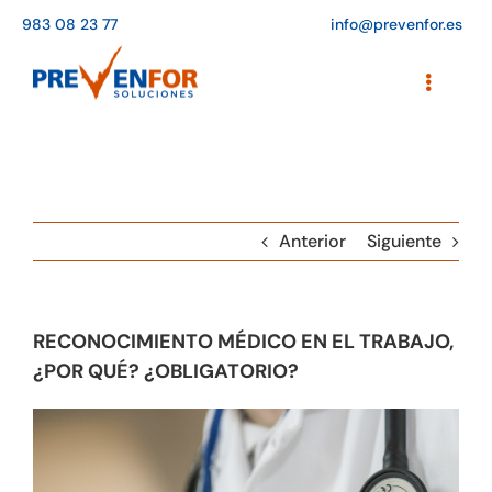
Saltar
983 08 23 77
info@prevenfor.es
al
contenido
Toggle
Navigati
Inicio
Instalaciones
Anterior
Siguiente
Formación
Agenda de cursos
RECONOCIMIENTO MÉDICO EN EL TRABAJO,
Adaptación a la LOPD
¿POR QUÉ? ¿OBLIGATORIO?
EPIs
Blog