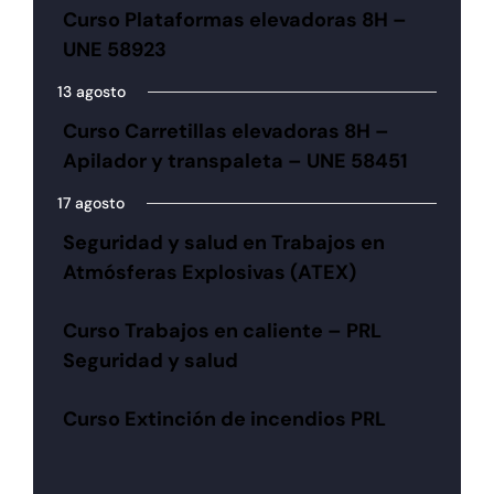
Curso Plataformas elevadoras 8H –
UNE 58923
13 agosto
Curso Carretillas elevadoras 8H –
Apilador y transpaleta – UNE 58451
17 agosto
Seguridad y salud en Trabajos en
Atmósferas Explosivas (ATEX)
Curso Trabajos en caliente – PRL
Seguridad y salud
Curso Extinción de incendios PRL