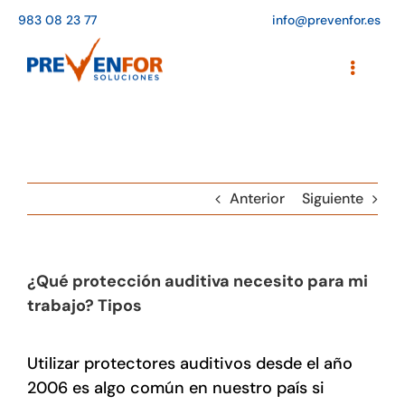
Saltar
983 08 23 77
info@prevenfor.es
al
contenido
Toggle
Navigati
Inicio
Instalaciones
Anterior
Siguiente
Formación
Agenda de cursos
¿Qué protección auditiva necesito para mi
Adaptación a la LOPD
trabajo? Tipos
EPIs
Utilizar protectores auditivos desde el año
Blog
2006 es algo común en nuestro país si