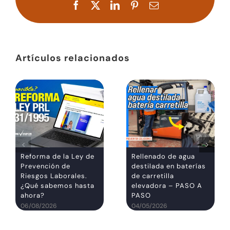
Facebook
X
LinkedIn
Pinterest
Correo
electrónico
Artículos relacionados
Reforma de la Ley de
Rellenado de agua
Prevención de
destilada en baterías
Riesgos Laborales.
de carretilla
¿Qué sabemos hasta
elevadora – PASO A
ahora?
PASO
06/08/2026
04/05/2026