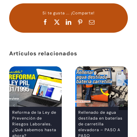
Si te gusta ... ¡Comparte!
Facebook
X
LinkedIn
Pinterest
Correo
electrónico
Artículos relacionados
Reforma de la Ley de
Rellenado de agua
Prevención de
destilada en baterías
Riesgos Laborales.
de carretilla
¿Qué sabemos hasta
elevadora – PASO A
ahora?
PASO