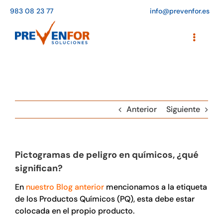
Saltar
983 08 23 77
info@prevenfor.es
al
contenido
Toggle
Navigati
Inicio
Instalaciones
Anterior
Siguiente
Formación
Agenda de cursos
Pictogramas de peligro en químicos, ¿qué
Adaptación a la LOPD
significan?
EPIs
En
nuestro Blog anterior
mencionamos a la etiqueta
de los Productos Químicos (PQ), esta debe estar
colocada en el propio producto.
Blog