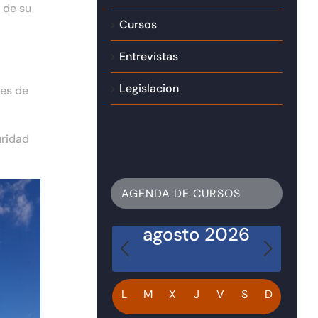
 de su
Cursos
Entrevistas
Legislacion
les de
uridad
AGENDA DE CURSOS
agosto 2026
Calendario
L
M
X
J
V
S
D
de