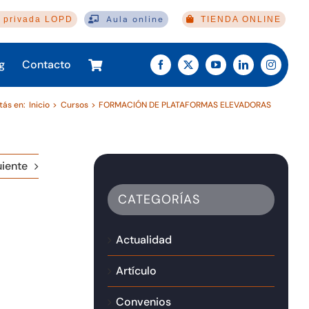
Aula online
 privada LOPD
TIENDA ONLINE
g
Contacto
tás en:
Inicio
Cursos
FORMACIÓN DE PLATAFORMAS ELEVADORAS
uiente
CATEGORÍAS
Actualidad
Artículo
Convenios