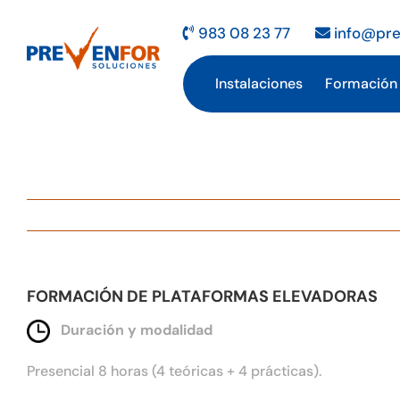
Saltar
al
983 08 23 77
info@pre
contenido
Instalaciones
Formación
FORMACIÓN DE PLATAFORMAS ELEVADORAS
Duración y modalidad
Presencial 8 horas (4 teóricas + 4 prácticas).