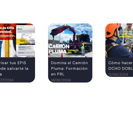
isar tus EPIS
Domina el Camión
Cómo hace
de salvarte la
Pluma: Formación
OCHO DOBL
da
en PRL
12/06/2024
07/2024
18/06/2024