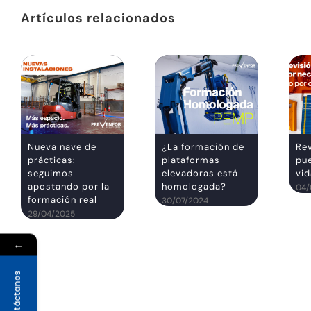
Artículos relacionados
Nueva nave de
¿La formación de
Rev
prácticas:
plataformas
pue
seguimos
elevadoras está
vi
apostando por la
homologada?
04/
formación real
30/07/2024
29/04/2025
←
Contáctanos