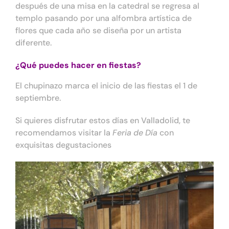
después de una misa en la catedral se regresa al
templo pasando por una alfombra artística de
flores que cada año se diseña por un artista
diferente.
¿Qué puedes hacer en fiestas?
El chupinazo marca el inicio de las fiestas el 1 de
septiembre.
Si quieres disfrutar estos días en Valladolid, te
recomendamos visitar la
Feria de Día
con
exquisitas degustaciones