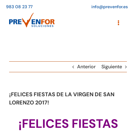
Saltar
983 08 23 77
info@prevenfor.es
al
contenido
Toggle
Navigati
Inicio
Instalaciones
Anterior
Siguiente
Formación
Agenda de cursos
¡FELICES FIESTAS DE LA VIRGEN DE SAN
Adaptación a la LOPD
LORENZO 2017!
EPIs
¡FELICES FIESTAS
Blog