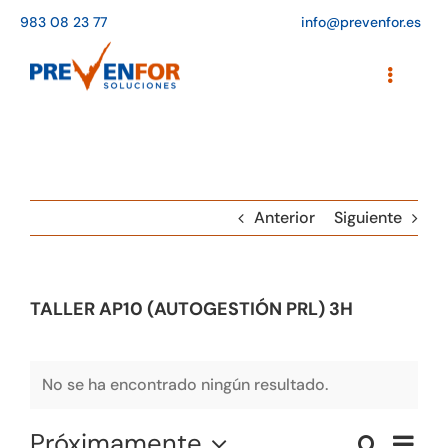
Saltar
983 08 23 77
info@prevenfor.es
al
contenido
Toggle
Navigati
Inicio
Instalaciones
Anterior
Siguiente
Formación
Agenda de cursos
TALLER AP10 (AUTOGESTIÓN PRL) 3H
Adaptación a la LOPD
EPIs
No se ha encontrado ningún resultado.
Blog
Próximamente
Naveg
Buscar