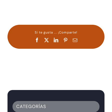
Si te gusta ... ¡Comparte!
Facebook
X
LinkedIn
Pinterest
Correo
electrónico
CATEGORÍAS