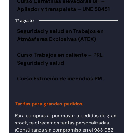
Curso Carretillas elevadoras 8H –
Apilador y transpaleta – UNE 58451
17 agosto
Seguridad y salud en Trabajos en
Atmósferas Explosivas (ATEX)
Curso Trabajos en caliente – PRL
Seguridad y salud
Curso Extinción de incendios PRL
Tarifas para grandes pedidos
Para compras al por mayor o pedidos de gran
stock, te ofrecemos tarifas personalizadas.
¡Consúltanos sin compromiso en el 983 082