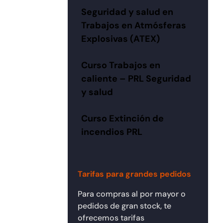
Seguridad y salud en
Trabajos en Atmósferas
Explosivas (ATEX)
Curso Trabajos en
caliente – PRL Seguridad
y salud
Curso Extinción de
incendios PRL
Tarifas para grandes pedidos
Para compras al por mayor o
pedidos de gran stock, te
ofrecemos tarifas