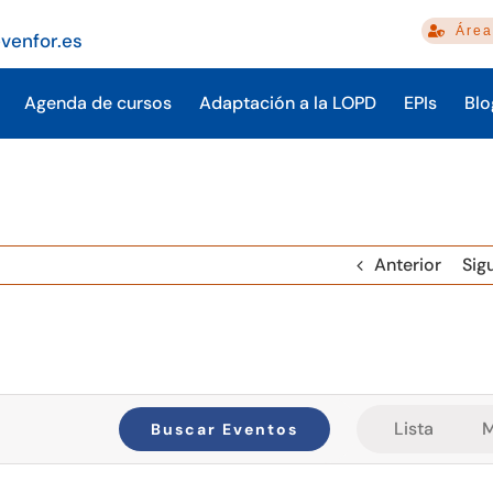
Área
venfor.es
Agenda de cursos
Adaptación a la LOPD
EPIs
Blo
Anterior
Sig
Nave
Lista
M
Buscar Eventos
de
vista