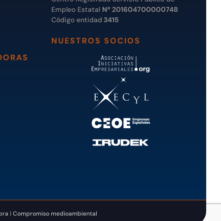
Empleo Estatal
Nº 201604700000748
Código entidad
3415
NUESTROS SOCIOS
DORAS
pra
|
Compromiso medioambiental