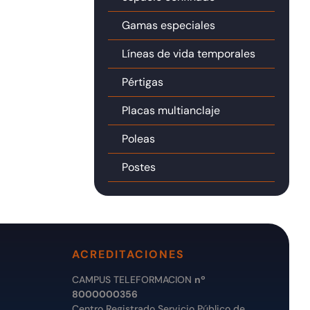
Gamas especiales
Líneas de vida temporales
Pértigas
Placas multianclaje
Poleas
Postes
ACREDITACIONES
CAMPUS TELEFORMACION
nº
8000000356
Centro Registrado Servicio Público de