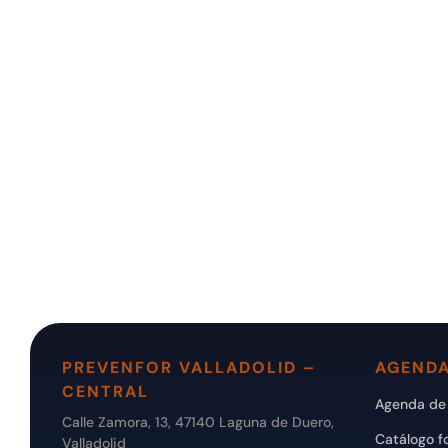
PREVENFOR VALLADOLID –
AGENDA
CENTRAL
Agenda de 
Calle Zamora, 13, 47140 Laguna de Duero,
Catálogo f
Valladolid