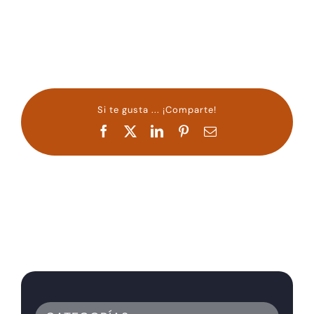
Si te gusta ... ¡Comparte!
Facebook
X
LinkedIn
Pinterest
Correo
electrónico