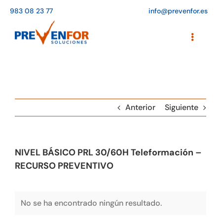
Saltar
983 08 23 77
info@prevenfor.es
al
contenido
Toggle
Navigati
Inicio
Instalaciones
Anterior
Siguiente
Formación
Agenda de cursos
NIVEL BÁSICO PRL 30/60H Teleformación –
Adaptación a la LOPD
RECURSO PREVENTIVO
EPIs
No se ha encontrado ningún resultado.
Blog