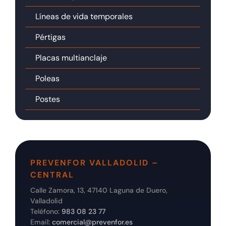
Líneas de vida temporales
Pértigas
Placas multianclaje
Poleas
Postes
PREVENFOR VALLADOLID –
CENTRAL
Calle Zamora, 13, 47140 Laguna de Duero,
Valladolid
Teléfono:
983 08 23 77
Email:
comercial@prevenfor.es