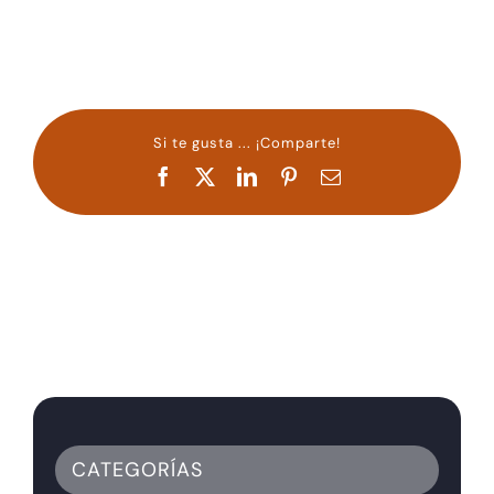
Si te gusta ... ¡Comparte!
Facebook
X
LinkedIn
Pinterest
Correo
electrónico
CATEGORÍAS