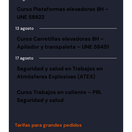
Curso Plataformas elevadoras 8H –
UNE 58923
13 agosto
Curso Carretillas elevadoras 8H –
Apilador y transpaleta – UNE 58451
17 agosto
Seguridad y salud en Trabajos en
Atmósferas Explosivas (ATEX)
Curso Trabajos en caliente – PRL
Seguridad y salud
Tarifas para grandes pedidos