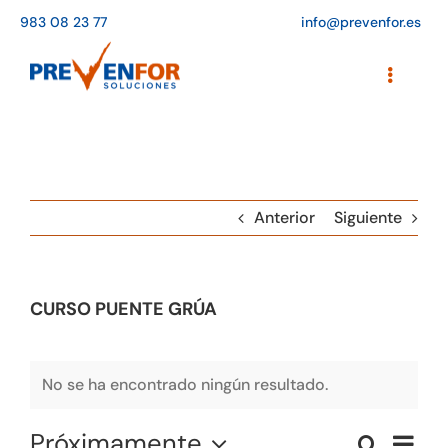
Saltar
983 08 23 77
info@prevenfor.es
al
contenido
Toggle
Navigati
Inicio
Instalaciones
Anterior
Siguiente
Formación
Agenda de cursos
CURSO PUENTE GRÚA
Adaptación a la LOPD
EPIs
No se ha encontrado ningún resultado.
Blog
Próximamente
Naveg
Buscar