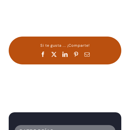
Si te gusta ... ¡Comparte!
Facebook
X
LinkedIn
Pinterest
Correo
electrónico