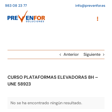
Saltar
983 08 23 77
info@prevenfor.es
al
contenido
Toggle
Navigati
Inicio
Instalaciones
Anterior
Siguiente
Formación
Agenda de cursos
CURSO PLATAFORMAS ELEVADORAS 8H –
Adaptación a la LOPD
UNE 58923
EPIs
No se ha encontrado ningún resultado.
Blog