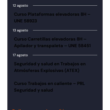
12 agosto
Curso Plataformas elevadoras 8H –
UNE 58923
13 agosto
Curso Carretillas elevadoras 8H –
Apilador y transpaleta – UNE 58451
17 agosto
Seguridad y salud en Trabajos en
Atmósferas Explosivas (ATEX)
Curso Trabajos en caliente – PRL
Seguridad y salud