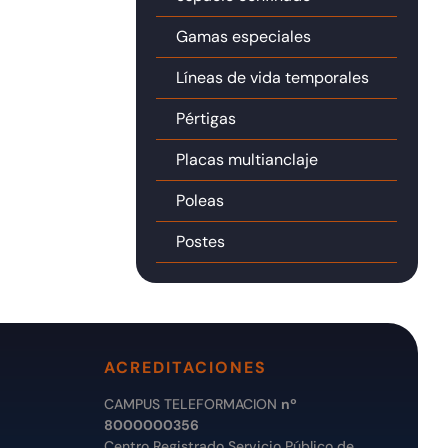
Gamas especiales
Líneas de vida temporales
Pértigas
Placas multianclaje
Poleas
Postes
ACREDITACIONES
CAMPUS TELEFORMACION
nº
8000000356
Centro Registrado Servicio Público de