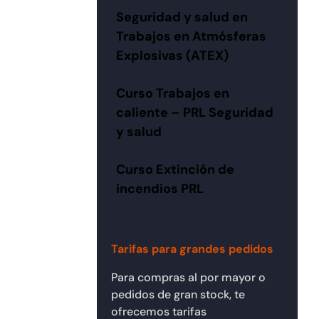
Seguridad y salud en
Trabajos en Atmósferas
Explosivas (ATEX)
Curso Trabajos en
caliente – PRL Seguridad
y salud
Curso Extinción de
incendios PRL
Tarifas para grandes pedidos
Para compras al por mayor o
pedidos de gran stock, te
ofrecemos tarifas