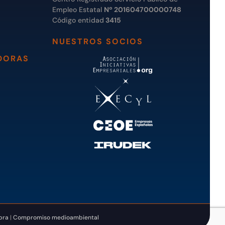
Empleo Estatal
Nº 201604700000748
Código entidad
3415
NUESTROS SOCIOS
DORAS
pra
|
Compromiso medioambiental