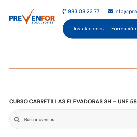
Saltar
al
983 08 23 77
info@pre
contenido
Instalaciones
Formación
CURSO CARRETILLAS ELEVADORAS 8H – UNE 58
Navegación
Introduce
la
de