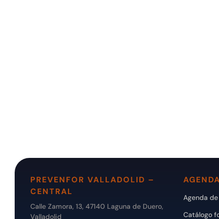
PREVENFOR VALLADOLID –
AGENDA
CENTRAL
Agenda de 
Calle Zamora, 13, 47140 Laguna de Duero,
Catálogo f
Valladolid