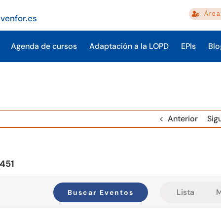
Área
venfor.es
Agenda de cursos
Adaptación a la LOPD
EPIs
Blo
Anterior
Sig
451
Nave
Lista
M
Buscar Eventos
de
vista