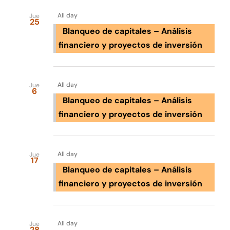
de
date.
de
búsqu
Tienda online
All day
Jue
Event
25
Blanqueo de capitales – Análisis
y
Contacto
financiero y proyectos de inversión
vistas
Jul 2028
de
All day
Jue
Event
6
Blanqueo de capitales – Análisis
financiero y proyectos de inversión
Ago 2028
All day
Jue
17
Blanqueo de capitales – Análisis
financiero y proyectos de inversión
Sep 2028
All day
Jue
28