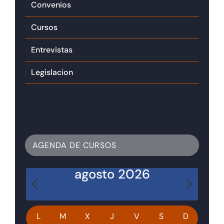
Convenios
Cursos
Entrevistas
Legislacion
AGENDA DE CURSOS
agosto 2026
Calendario
L
M
X
J
V
S
D