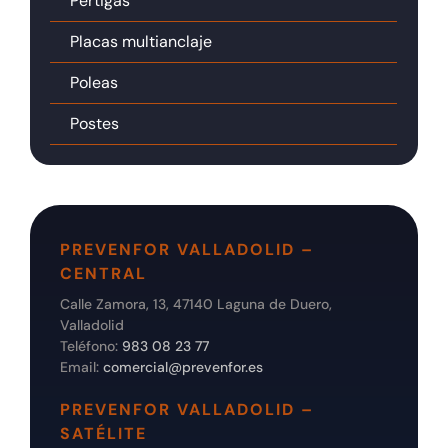
Pértigas
Placas multianclaje
Poleas
Postes
PREVENFOR VALLADOLID –
CENTRAL
Calle Zamora, 13, 47140 Laguna de Duero,
Valladolid
Teléfono:
983 08 23 77
Email:
comercial@prevenfor.es
PREVENFOR VALLADOLID –
SATÉLITE