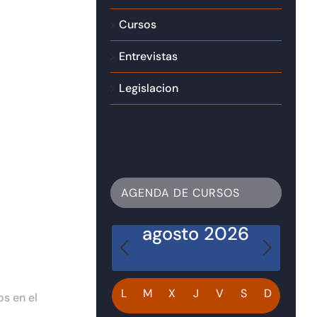
Cursos
Entrevistas
Legislacion
AGENDA DE CURSOS
agosto 2026
Calendario
L
M
X
J
V
S
D
s en el
de