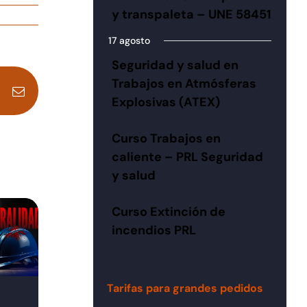
y transpaleta – UNE 58451
17 agosto
Seguridad y salud en
Trabajos en Atmósferas
dIn
Pinterest
Correo
Explosivas (ATEX)
electrónico
Curso Trabajos en
caliente – PRL Seguridad
y salud
Curso Extinción de
incendios PRL
Tarifas para grandes pedidos
Reforma de la Ley
Plan de Rescate en
de Prevención de
Altura: ¿Qué dice