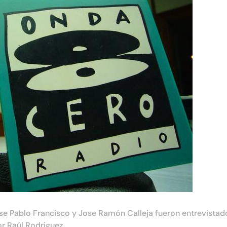
 Pablo Francisco y Jose Ramón Calleja fueron entrevistado
r Raúl Rodriguez.