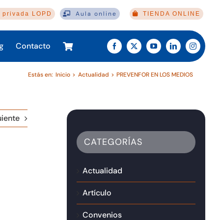
Aula online
 privada LOPD
TIENDA ONLINE
g
Contacto
Estás en:
Inicio
Actualidad
PREVENFOR EN LOS MEDIOS
uiente
CATEGORÍAS
Actualidad
Artículo
Convenios