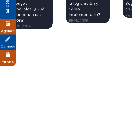
Riesgos
la legislación y
Se
Laborales. ¿Qué
cómo
en 
sabemos hasta
implementarlo?
27/
ahora?
19/06/2026
06/08/2026
Agenda
Campus
TIENDA