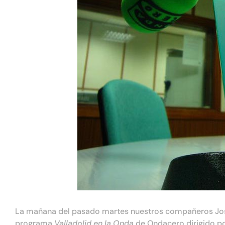
La mañana del pasado martes nuestros compañeros Jose
programa
Valladolid en la Onda
de Ondacero dirigido po