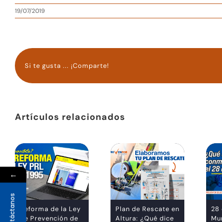
19/07/2019
Si te gusta ... ¡Comparte!
Artículos relacionados
←
Contáctanos
Reforma de la Ley
Plan de Rescate en
28 
de Prevención de
Altura: ¿Qué dice
Mun