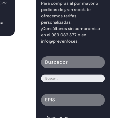
Para compras al por mayor o
025:
Riesgos
la legislación y
Laborales. ¿Qué
cómo
pedidos de gran stock, te
sabemos hasta
implementarlo?
ofrecemos tarifas
ahora?
19/06/2026
personalizadas.
en
06/08/2026
¡Consúltanos sin compromiso
en el 983 082 377 o en
info@prevenfor.es!
Buscador
EPIS
Accesorios