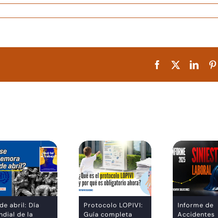
Facebook
X
Linke
de abril: Día
Protocolo LOPIVI:
Informe de
dial de la
Guía completa
Accidentes