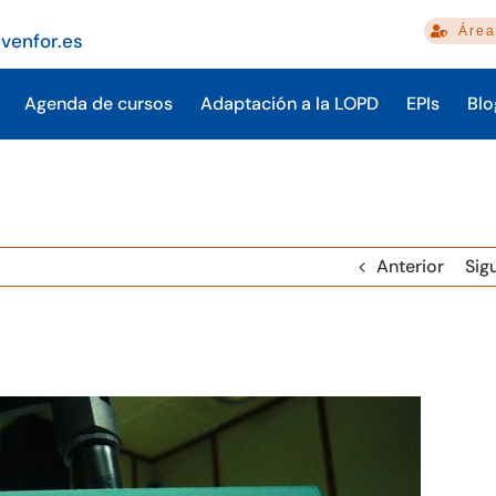
Área
venfor.es
Agenda de cursos
Adaptación a la LOPD
EPIs
Blo
Anterior
Sig