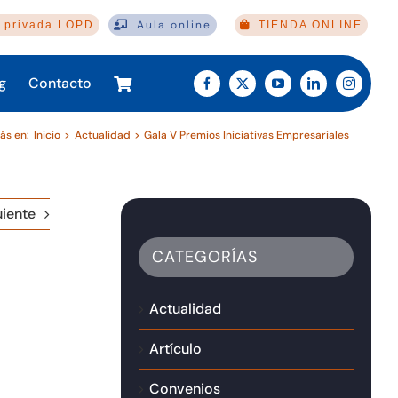
Aula online
 privada LOPD
TIENDA ONLINE
g
Contacto
ás en:
Inicio
Actualidad
Gala V Premios Iniciativas Empresariales
uiente
CATEGORÍAS
Actualidad
Artículo
Convenios