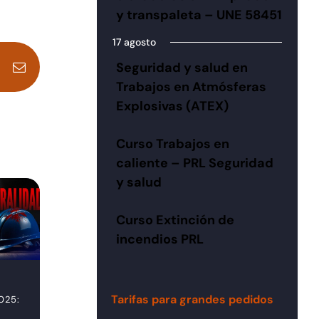
y transpaleta – UNE 58451
17 agosto
Seguridad y salud en
dIn
Pinterest
Correo
electrónico
Trabajos en Atmósferas
Explosivas (ATEX)
Curso Trabajos en
caliente – PRL Seguridad
y salud
Curso Extinción de
incendios PRL
Reforma de la Ley
Plan de Rescate en
de Prevención de
Altura: ¿Qué dice
Tarifas para grandes pedidos
025:
Riesgos
la legislación y
Laborales. ¿Qué
cómo