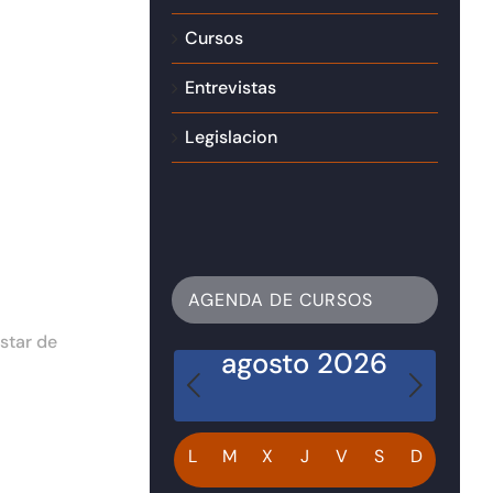
Cursos
Entrevistas
Legislacion
AGENDA DE CURSOS
star de
agosto 2026
Calendario
L
M
X
J
V
S
D
de