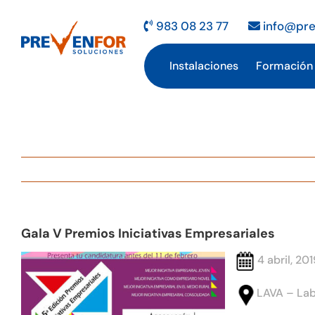
Saltar
al
983 08 23 77
info@pre
contenido
Instalaciones
Formación
Gala V Premios Iniciativas Empresariales
4 abril, 20
LAVA – Labo