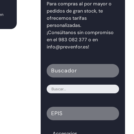
Para compras al por mayor o
sabemos hasta
implementarlo?
ahora?
19/06/2026
pedidos de gran stock, te
en
06/08/2026
ofrecemos tarifas
personalizadas.
¡Consúltanos sin compromiso
en el 983 082 377 o en
info@prevenfor.es!
Buscador
EPIS
Accesorios