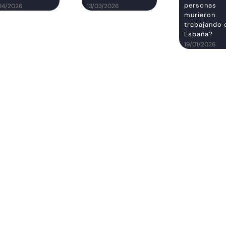
personas
04/2026
13/03/2026
murieron
trabajando 
España?
19/01/2026