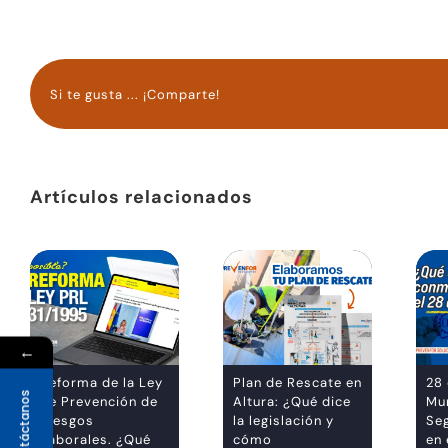
Si te gusta ... ¡Comparte!
Artículos relacionados
←
Reforma de la Ley
Plan de Rescate en
28 
Contáctanos
de Prevención de
Altura: ¿Qué dice
Mun
Riesgos
la legislación y
Se
Laborales. ¿Qué
cómo
en 