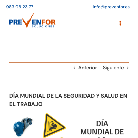
Saltar
983 08 23 77
info@prevenfor.es
al
contenido
Toggle
Navigati
Inicio
Instalaciones
Anterior
Siguiente
Formación
Agenda de cursos
DÍA MUNDIAL DE LA SEGURIDAD Y SALUD EN
Adaptación a la LOPD
EL TRABAJO
EPIs
Blog