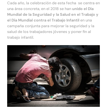
Cada año, la celebración de esta fecha se centra en
una área concreta, en el 2018 se han
unido el Día
Mundial de la Seguridad y la Salud en el Trabajo y
el Día Mundial contra el Trabajo Infantil
en una
campaña conjunta para mejorar la seguridad y la
salud de los trabajadores jóvenes y poner fin al
trabajo infantil.