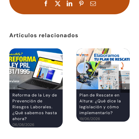
Facebook
X
LinkedIn
Pinterest
Correo
electrónico
Artículos relacionados
Reforma de la Ley de
Plan de Rescate en
Prevención de
Altura: ¿Qué dice la
Riesgos Laborales.
legislación y cómo
¿Qué sabemos hasta
implementarlo?
ahora?
19/06/2026
06/08/2026