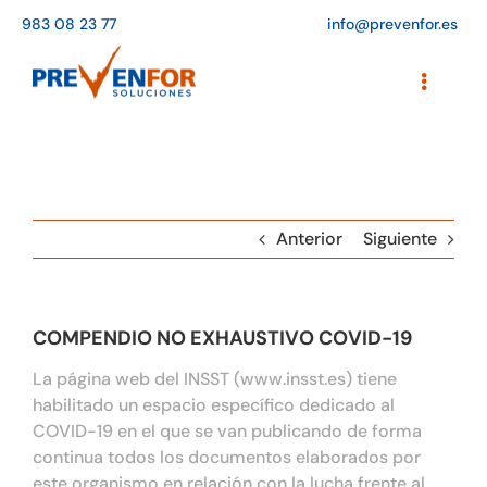
Saltar
983 08 23 77
info@prevenfor.es
al
contenido
Toggle
Navigati
Inicio
Instalaciones
Anterior
Siguiente
Formación
Agenda de cursos
COMPENDIO NO EXHAUSTIVO COVID-19
Adaptación a la LOPD
La página web del INSST (www.insst.es) tiene
habilitado un espacio específico dedicado al
EPIs
COVID-19 en el que se van publicando de forma
continua todos los documentos elaborados por
Blog
este organismo en relación con la lucha frente al