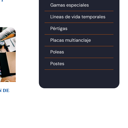
Gamas especiales
Líneas de vida temporales
io
al
Pértigas
Placas multianclaje
00€.
Poleas
Postes
N DE
io
al