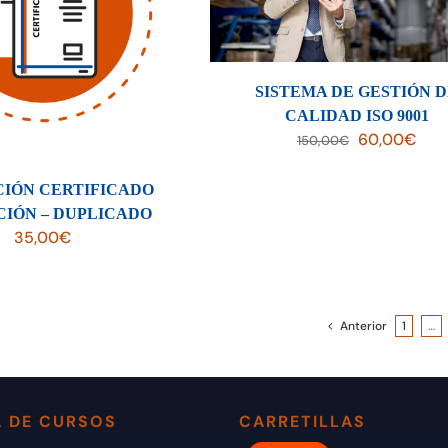
SISTEMA DE GESTIÓN 
CALIDAD ISO 9001
El
El
60,00
€
150,00
€
precio
prec
original
actu
CIÓN CERTIFICADO
era:
es:
IÓN – DUPLICADO
150,00€.
60,
35,00
€
Anterior
1
…
 DE CURSOS
CARRETILLAS