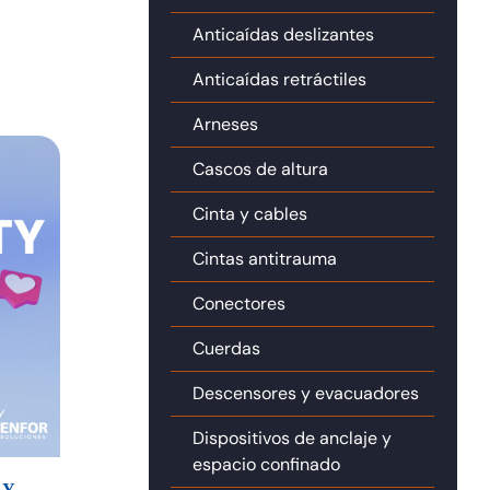
Anticaídas deslizantes
cio
ual
Anticaídas retráctiles
Arneses
,00€.
Cascos de altura
Cinta y cables
Cintas antitrauma
Conectores
Cuerdas
Descensores y evacuadores
Dispositivos de anclaje y
espacio confinado
 Y