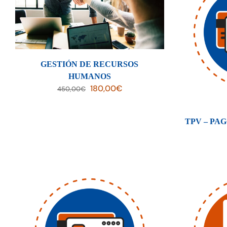
GESTIÓN DE RECURSOS
HUMANOS
El
El
180,00
€
450,00
€
precio
precio
original
actual
TPV – PAG
era:
es:
450,00€.
180,00€.