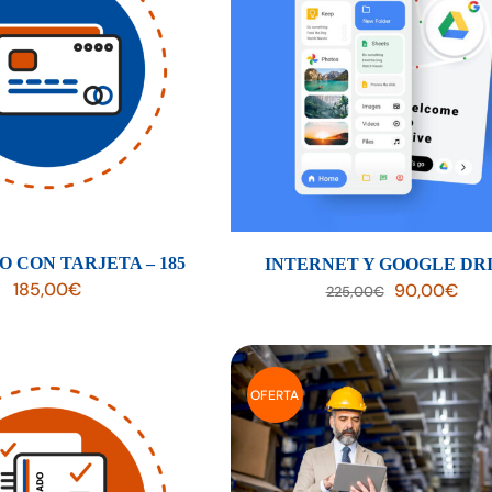
O CON TARJETA – 185
INTERNET Y GOOGLE DR
El
El
185,00
€
90,00
€
225,00
€
precio
prec
original
actu
era:
es:
225,00€.
90,
OFERTA