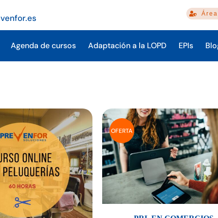
Área
venfor.es
Agenda de cursos
Adaptación a la LOPD
EPIs
Blo
OFERTA