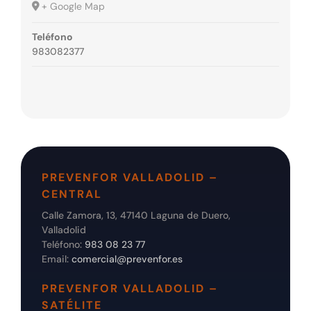
+ Google Map
Teléfono
983082377
PREVENFOR VALLADOLID –
CENTRAL
Calle Zamora, 13, 47140 Laguna de Duero,
Valladolid
Teléfono:
983 08 23 77
Email:
comercial@prevenfor.es
PREVENFOR VALLADOLID –
SATÉLITE