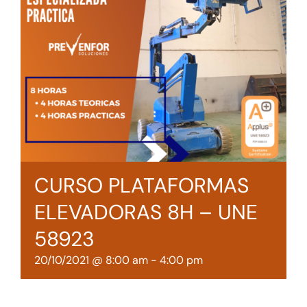
Tienda online
Contacto
CURSO PLATAFORMAS
ELEVADORAS 8H – UNE
58923
20/10/2021 @ 8:00 am
-
4:00 pm