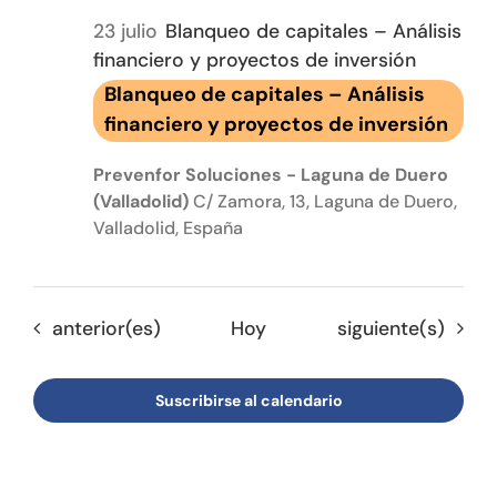
23 julio
Blanqueo de capitales – Análisis
financiero y proyectos de inversión
Blanqueo de capitales – Análisis
financiero y proyectos de inversión
Prevenfor Soluciones - Laguna de Duero
(Valladolid)
C/ Zamora, 13, Laguna de Duero,
Valladolid, España
Eventos
Eventos
anterior(es)
Hoy
siguiente(s)
Suscribirse al calendario