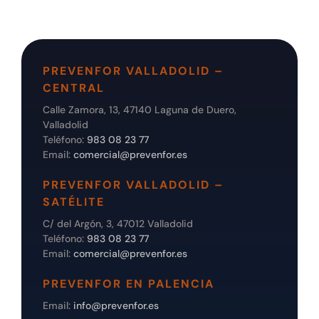
PREVENFOR VALLADOLID –
CENTRAL
Calle Zamora, 13, 47140 Laguna de Duero,
Valladolid
Teléfono:
983 08 23 77
Email:
comercial@prevenfor.es
PREVENFOR VALLADOLID –
SATÉLITE
C/ del Argón, 3, 47012 Valladolid
Teléfono:
983 08 23 77
Email:
comercial@prevenfor.es
PREVENFOR EN PALENCIA
Email:
info@prevenfor.es