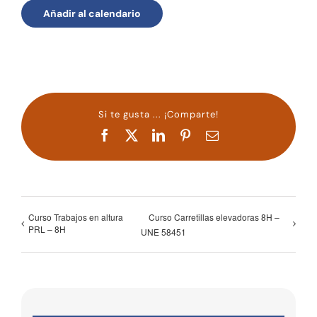
Añadir al calendario
Si te gusta ... ¡Comparte!
Facebook
X
LinkedIn
Pinterest
Correo
electrónico
Curso Trabajos en altura
Curso Carretillas elevadoras 8H –
PRL – 8H
UNE 58451