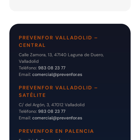
PREVENFOR VALLADOLID –
CENTRAL
Calle Zamora, 13, 47140 Laguna de Duero,
Valladolid
Teléfono:
983 08 23 77
Email:
comercial@prevenfor.es
PREVENFOR VALLADOLID –
SATÉLITE
C/ del Argón, 3, 47012 Valladolid
Teléfono:
983 08 23 77
Email:
comercial@prevenfor.es
PREVENFOR EN PALENCIA