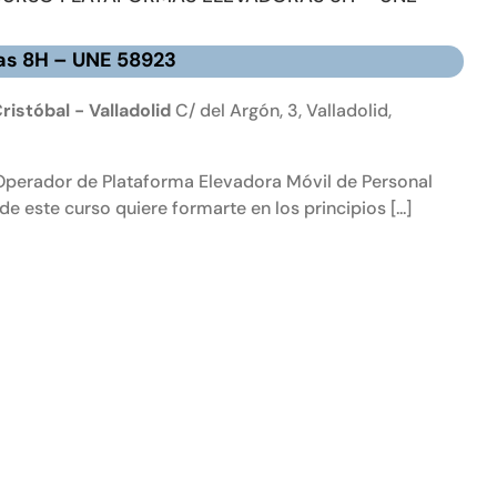
as 8H – UNE 58923
ristóbal - Valladolid
C/ del Argón, 3, Valladolid,
 Operador de Plataforma Elevadora Móvil de Personal
ste curso quiere formarte en los principios [...]
urso