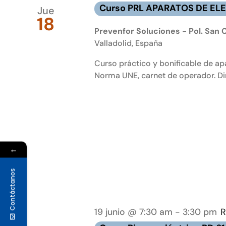
P
Curso PRL APARATOS DE ELE
Jue
A
18
E
Prevenfor Soluciones - Pol. San C
Valladolid, España
P
g
Curso práctico y bonificable de ap
–
Norma UNE, carnet de operador. Diri
P
←
Contáctanos
19 junio @ 7:30 am
-
3:30 pm
R