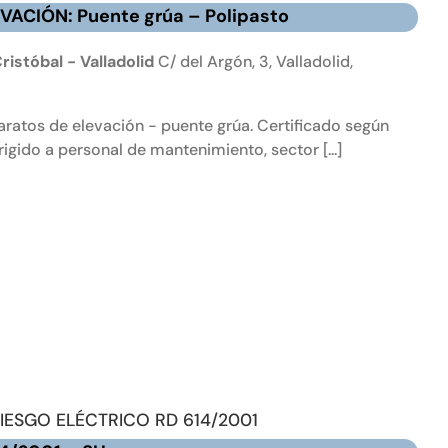
RL
VACIÓN: Puente grúa – Polipasto
PARATOS
LEVADORES:
ristóbal - Valladolid
C/ del Argón, 3, Valladolid,
uente
rúa
aratos de elevación - puente grúa. Certificado según
gido a personal de mantenimiento, sector [...]
olipasto
IESGO ELÉCTRICO RD 614/2001