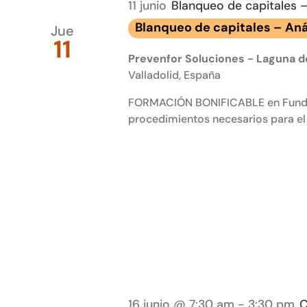
11 junio
Blanqueo de capitales –
Blanqueo de capitales – Anál
Jue
11
Prevenfor Soluciones - Laguna de
Valladolid, España
FORMACIÓN BONIFICABLE en Fundae L
procedimientos necesarios para el 
16 junio @ 7:30 am
-
3:30 pm
C