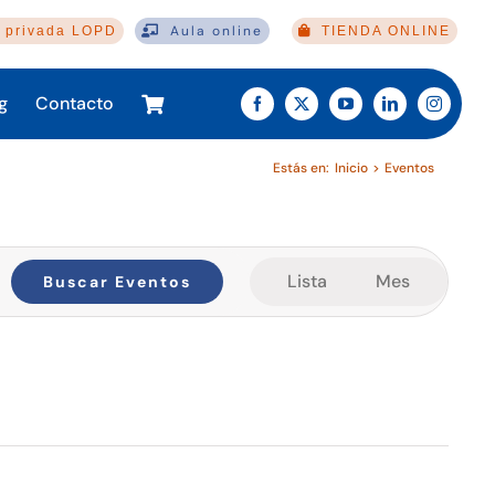
Aula online
 privada LOPD
TIENDA ONLINE
g
Contacto
Estás en:
Inicio
Eventos
Navegación
Lista
Mes
Buscar Eventos
de
vistas
de
Evento