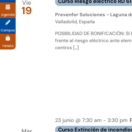
Curso Riesgo eléctrico RD 6
Vie
19
Prevenfor Soluciones - Laguna de
Agenda
Valladolid, España
Campus
POSIBILIDAD DE BONIFICACIÓN: SI E
frente al riesgo eléctrico ante ele
TIENDA
centros [...]
23 junio @ 7:30 am
-
3:30 pm
Curso Extinción de incendio
Mar