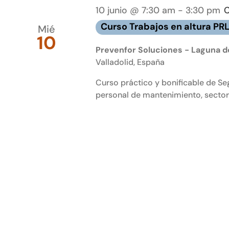
de
palabra
10 junio @ 7:30 am
-
3:30 pm
Eventos
clave.
Curso Trabajos en altura PR
Mié
10
Prevenfor Soluciones - Laguna de
Valladolid, España
Curso práctico y bonificable de Seg
personal de mantenimiento, sector 