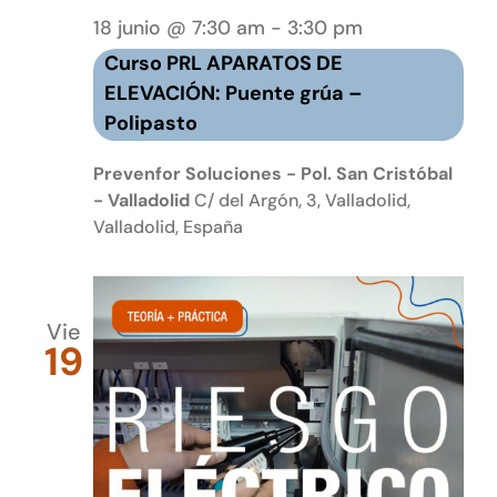
Curso
18 junio @ 7:30 am
-
3:30 pm
PRL
Curso PRL APARATOS DE
APARATOS
ELEVACIÓN: Puente grúa –
ELEVADORES:
Polipasto
Puente
grúa
Prevenfor Soluciones - Pol. San Cristóbal
–
- Valladolid
C/ del Argón, 3, Valladolid,
Valladolid, España
Polipasto
Vie
19