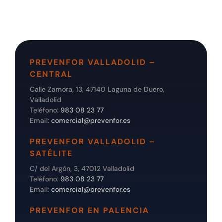
PREVENFOR VALLADOLID –
CENTRAL
Calle Zamora, 13, 47140 Laguna de Duero,
Valladolid
Teléfono:
983 08 23 77
Email:
comercial@prevenfor.es
PREVENFOR VALLADOLID –
SATÉLITE
C/ del Argón, 3, 47012 Valladolid
Teléfono:
983 08 23 77
Email:
comercial@prevenfor.es
PREVENFOR EN PALENCIA