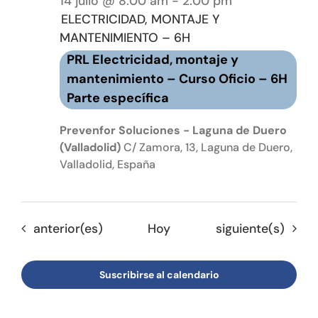
14 julio @ 8:00 am
-
2:00 pm
ELECTRICIDAD, MONTAJE Y
MANTENIMIENTO – 6H
PRL Electricidad, montaje y
mantenimiento – Curso Oficio – 6H
Parte específica
Prevenfor Soluciones - Laguna de Duero
(Valladolid)
C/ Zamora, 13, Laguna de Duero,
Valladolid, España
Eventos
Eventos
anterior(es)
Hoy
siguiente(s)
Suscribirse al calendario