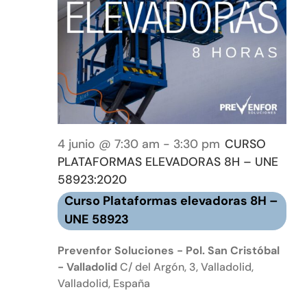
Event
Tienda online
Contacto
4 junio @ 7:30 am
-
3:30 pm
CURSO
PLATAFORMAS ELEVADORAS 8H – UNE
58923:2020
Curso Plataformas elevadoras 8H –
UNE 58923
Prevenfor Soluciones - Pol. San Cristóbal
- Valladolid
C/ del Argón, 3, Valladolid,
Valladolid, España