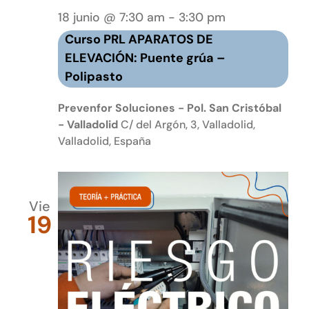
Curso
18 junio @ 7:30 am
-
3:30 pm
PRL
Curso PRL APARATOS DE
APARATOS
ELEVACIÓN: Puente grúa –
ELEVADORES:
Polipasto
Puente
grúa
Prevenfor Soluciones - Pol. San Cristóbal
–
- Valladolid
C/ del Argón, 3, Valladolid,
Valladolid, España
Polipasto
Vie
19