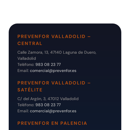
PREVENFOR VALLADOLID –
CENTRAL
Calle Zamora, 13, 47140 Laguna de Duero,
Valladolid
Teléfono:
983 08 23 77
Email:
comercial@prevenfor.es
PREVENFOR VALLADOLID –
SATÉLITE
C/ del Argón, 3, 47012 Valladolid
Teléfono:
983 08 23 77
Email:
comercial@prevenfor.es
PREVENFOR EN PALENCIA