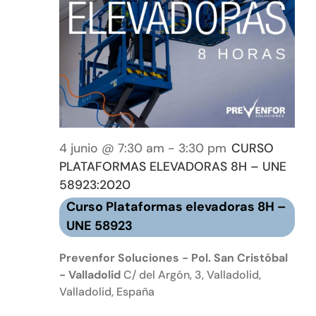
Event
Tienda online
Contacto
4 junio @ 7:30 am
-
3:30 pm
CURSO
PLATAFORMAS ELEVADORAS 8H – UNE
58923:2020
Curso Plataformas elevadoras 8H –
UNE 58923
Prevenfor Soluciones - Pol. San Cristóbal
- Valladolid
C/ del Argón, 3, Valladolid,
Valladolid, España