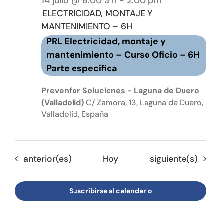
14 julio @ 8:00 am
-
2:00 pm
ELECTRICIDAD, MONTAJE Y
MANTENIMIENTO – 6H
PRL Electricidad, montaje y
mantenimiento – Curso Oficio – 6H
Parte específica
Prevenfor Soluciones - Laguna de Duero
(Valladolid)
C/ Zamora, 13, Laguna de Duero,
Valladolid, España
Eventos
Eventos
anterior(es)
Hoy
siguiente(s)
Suscribirse al calendario