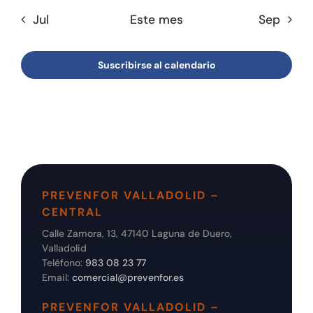
Jul
Este mes
Sep
Suscribirse al calendario
PREVENFOR VALLADOLID –
CENTRAL
Calle Zamora, 13, 47140 Laguna de Duero,
Valladolid
Teléfono:
983 08 23 77
Email:
comercial@prevenfor.es
PREVENFOR VALLADOLID –