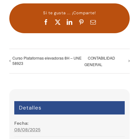
Si te gusta ... ¡Comparte!
Facebook
X
LinkedIn
Pinterest
Correo
electrónico
Curso Plataformas elevadoras 8H – UNE
CONTABILIDAD
58923
GENERAL
Detalles
Fecha:
08/08/2025