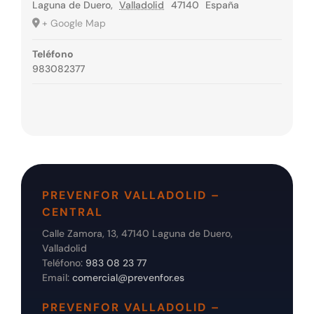
Laguna de Duero
,
Valladolid
47140
España
+ Google Map
Teléfono
983082377
PREVENFOR VALLADOLID –
CENTRAL
Calle Zamora, 13, 47140 Laguna de Duero,
Valladolid
Teléfono:
983 08 23 77
Email:
comercial@prevenfor.es
PREVENFOR VALLADOLID –