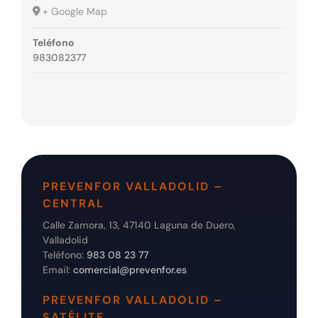
+ Google Map
Teléfono
983082377
PREVENFOR VALLADOLID –
CENTRAL
Calle Zamora, 13, 47140 Laguna de Duero,
Valladolid
Teléfono:
983 08 23 77
Email:
comercial@prevenfor.es
PREVENFOR VALLADOLID –
SATÉLITE