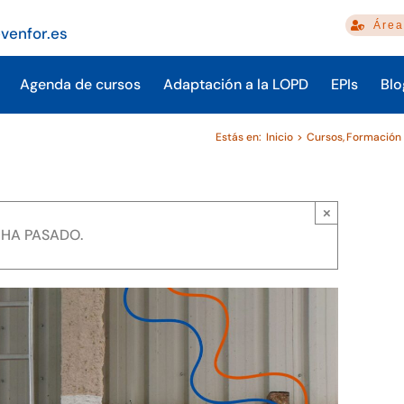
Área
venfor.es
Agenda de cursos
Adaptación a la LOPD
EPIs
Blo
Estás en:
Inicio
Cursos
Formación 
×
 HA PASADO.