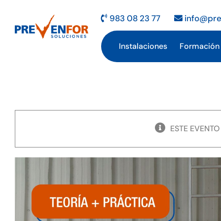
Saltar
al
983 08 23 77
info@pre
contenido
Instalaciones
Formación
ESTE EVENTO