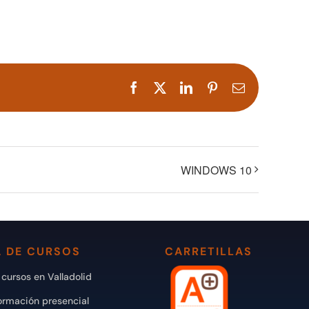
Facebook
X
LinkedIn
Pinterest
Correo
electrónico
WINDOWS 10
 DE CURSOS
CARRETILLAS
cursos en Valladolid
ormación presencial