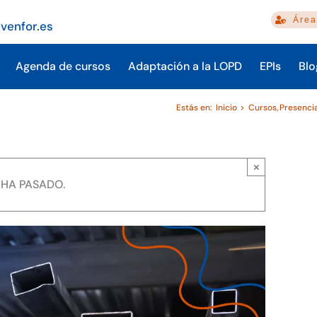
Área
venfor.es
Agenda de cursos
Adaptación a la LOPD
EPIs
Blo
Estás en:
Inicio
Cursos
Presenci
×
 HA PASADO.