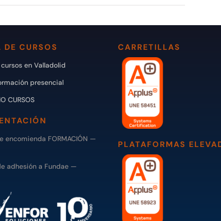
 DE CURSOS
CARRETILLAS
cursos en Valladolid
ormación presencial
IO CURSOS
ENTACIÓN
de encomienda FORMACIÓN —
PLATAFORMAS ELEVA
de adhesión a Fundae —