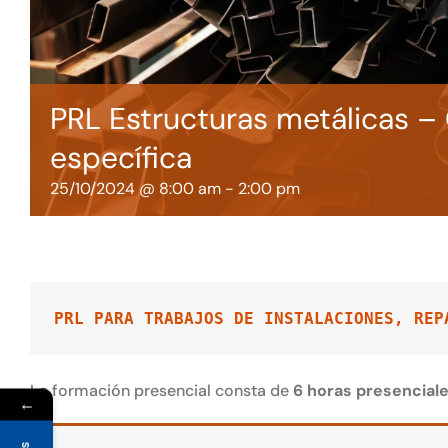
PRL Estructuras metálicas – 
específica
25/10/2024 @ 8:00 am
-
2:00 pm
PRL PARA TRABAJOS DE INSTALACIONES, REP
La formación presencial consta de
6 horas presencial
←