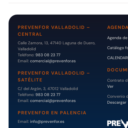
PREVENFOR VALLADOLID –
AGENDA
CENTRAL
Agenda de 
Calle Zamora, 13, 47140 Laguna de Duero,
Catálogo f
Valladolid
Teléfono:
983 08 23 77
CALENDAR
Email:
comercial@prevenfor.es
DOCUM
PREVENFOR VALLADOLID –
SATÉLITE
Contrato 
Ver
C/ del Argón, 3, 47012 Valladolid
Teléfono:
983 08 23 77
Convenio 
Email:
comercial@prevenfor.es
Descargar
PREVENFOR EN PALENCIA
Email:
info@prevenfor.es