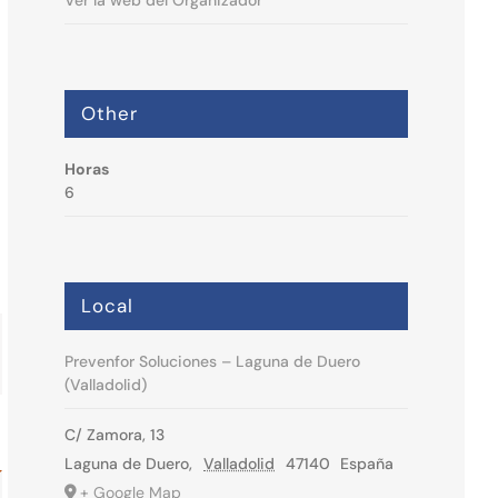
Ver la web del Organizador
Other
Horas
6
Local
Prevenfor Soluciones – Laguna de Duero
(Valladolid)
C/ Zamora, 13
Laguna de Duero
,
Valladolid
47140
España
+ Google Map