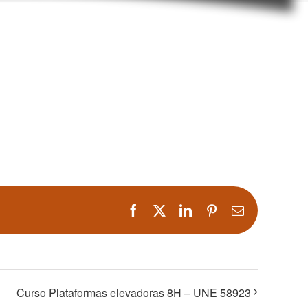
Facebook
X
LinkedIn
Pinterest
Correo
electrónico
Curso Plataformas elevadoras 8H – UNE 58923